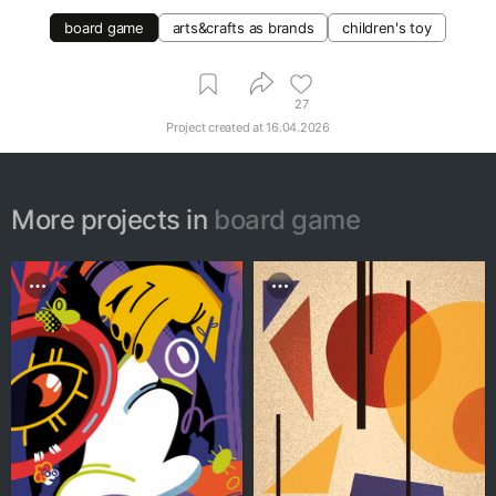
board game
arts&crafts as brands
children's toy
27
Project created at
16.04.2026
More projects in
board game