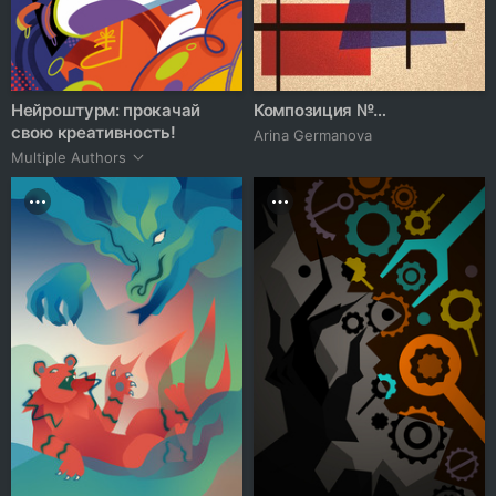
Нейроштурм: прокачай
Композиция №…
свою креативность!
Arina Germanova
Multiple Authors