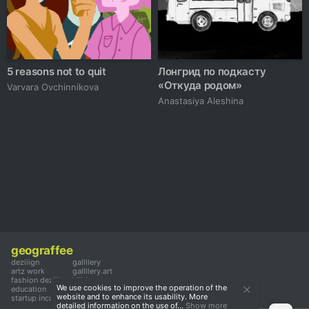
5 reasons not to quit
Лонгрид по подкасту
«Откуда родом»
Varvara Ovchinnikova
Anastasiya Aleshina
geograffee
deziiign
gallllery
artz work
gallllery.art
fashion deziiign
kiiids.art
We use cookies to improve the operation of the
education
website and to enhance its usability. More
startup incubator
detailed information on the use of...
Show more