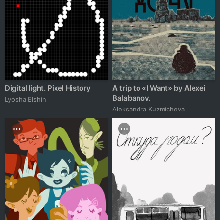
Digital light. Pixel History
A trip to «I Want» by Alexei
Balabanov.
Lyosha Elshin
Aleksandra Kuzmicheva