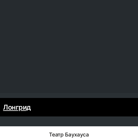
Лонгрид
Театр Баухауса