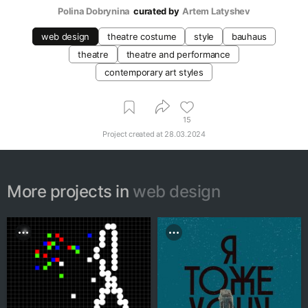
Polina Dobrynina
curated by
Artem Latyshev
web design
theatre costume
style
bauhaus
theatre
theatre and performance
contemporary art styles
15
Project created at
28.03.2024
More projects in
web design