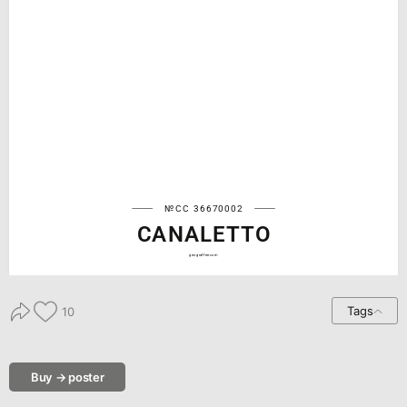
№CC 36670002
CANALETTO
geograffee.com
Tags
10
Buy → poster