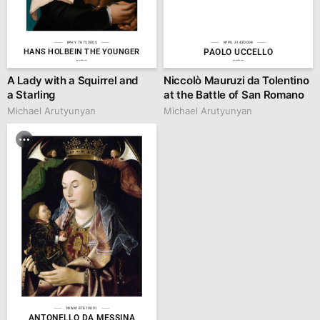
№HY 78750005
№PU 31430004
PAOLO UCCELLO
HANS HOLBEIN THE YOUNGER
geograffee.com
geograffee.com
A Lady with a Squirrel and
Niccolò Mauruzi da Tolentino
a Starling
at the Battle of San Romano
Michael Arutyunyan
Michael Arutyunyan
№AM 87810001
ANTONELLO DA MESSINA