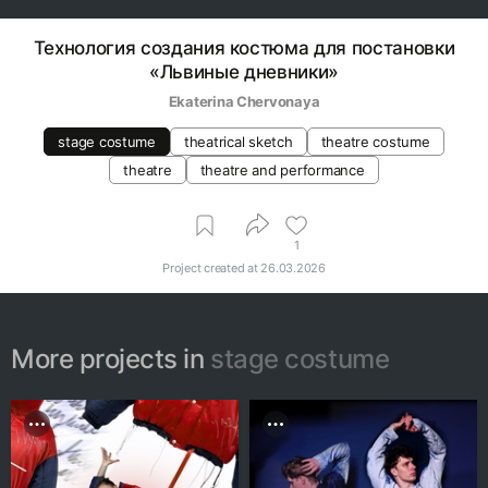
Технология создания костюма для постановки
«Львиные дневники»
Ekaterina Chervonaya
stage costume
theatrical sketch
theatre costume
theatre
theatre and performance
1
Project created at
26.03.2026
More projects in
stage costume