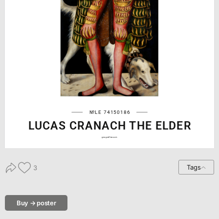
№LE 74150186
LUCAS CRANACH THE ELDER
geograffee.com
Tags
3
Buy → poster