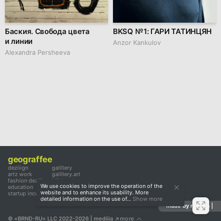
Баския. Свобода цвета
BKSQ № 1: ГАРИ ТАТИНЦЯН
и линии
Anzor Kankulov
Alexandra Persheeva
geograffee
deziiign
gallllery
artz work
gallllery.art
fashion deziiign
kiiids.art
We use cookies to improve the operation of the
education
website and to enhance its usability. More
startup incubator
detailed information on the use of...
Show more
made by mediiia |
© «BRND-RU» LLC 2022-2026
 | mediiia 
more
↗