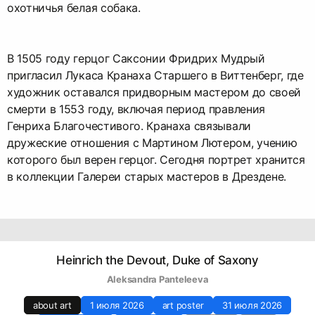
охотничья белая собака.
В 1505 году герцог Саксонии Фридрих Мудрый
пригласил Лукаса Кранаха Старшего в Виттенберг, где
художник оставался придворным мастером до своей
смерти в 1553 году, включая период правления
Генриха Благочестивого. Кранаха связывали
дружеские отношения с Мартином Лютером, учению
которого был верен герцог. Сегодня портрет хранится
Heinrich the Devout, Duke of Saxony
Aleksandra Panteleeva
about art
1 июля 2026
art poster
31 июля 2026