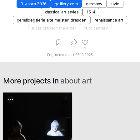
9 марта 2026
gallllery.com
germany
style
classical art styles
1514
gemäldegalerie alte meister, dresden
renaissance art
lucas cranach the elder
16th century
3
Project created at
06.10.2025
More projects in
about art