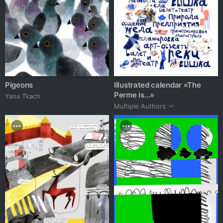
Pigeons
Illustrated calendar «The
Perme is…»
Yana Tkach
Multiple Authors