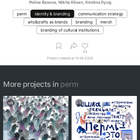
Polina Basova
, 
Nikita Kliuev
, 
Kristina Dyug
perm
identity & branding
communication strategy
arts&crafts as brands
branding
merch
branding of cultural institutions
33
Project created at
14.04.2026
More projects in
perm