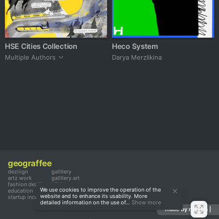
HSE Cities Collection
Heco System
Multiple Authors
Darya Merzlikina
geograffee
deziiign
gallllery
artz work
gallllery.art
fashion deziiign
kiiids.art
We use cookies to improve the operation of the
education
website and to enhance its usability. More
startup incubator
detailed information on the use of...
Show more
made by mediiia |