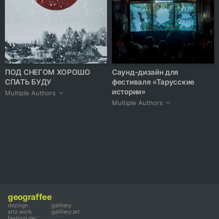
ПОД СНЕГОМ ХОРОШО
Саунд-дизайн для
СПАТЬ БУДУ
фестиваля «Тарусские
истории»
Multiple Authors
Multiple Authors
geograffee
deziiign
gallllery
artz work
gallllery.art
fashion deziiign
kiiids.art