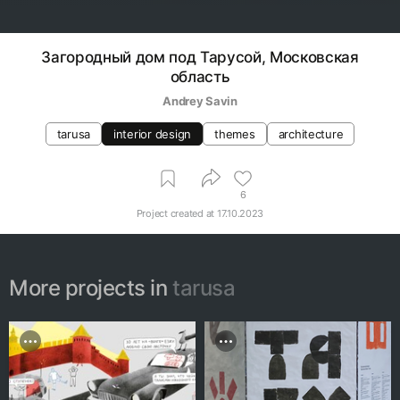
Загородный дом под Тарусой, Московская
область
Andrey Savin
tarusa
interior design
themes
architecture
6
Project created at
17.10.2023
More projects in
tarusa