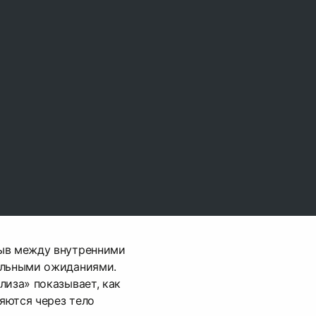
ыв между внутренними
альными ожиданиями.
лиза» показывает, как
яются через тело