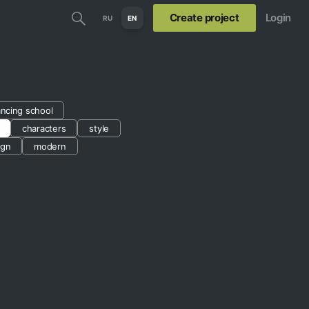
Create project
Login
RU
EN
ancing school
characters
style
ign
modern