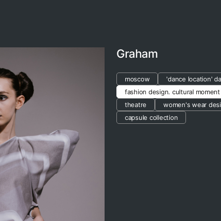
Graham
moscow
'dance location' d
fashion design. cultural moment
theatre
women's wear des
capsule collection