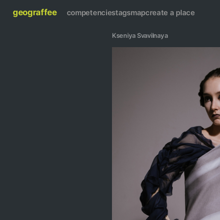
geograffee
competencies
tags
map
create a place
Kseniya Svavilnaya