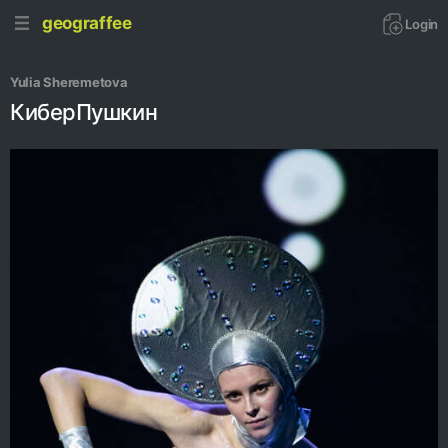
geograffee
Login
Yulia Sheremetova
КиберПушкин