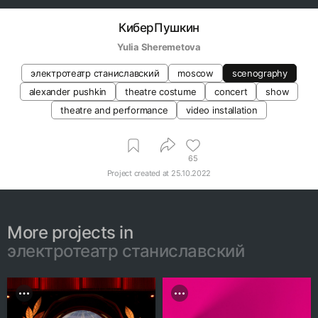
КиберПушкин
Yulia Sheremetova
электротеатр станиславский
moscow
scenography
alexander pushkin
theatre costume
concert
show
theatre and performance
video installation
65
Project created at
25.10.2022
More projects in
электротеатр станиславский