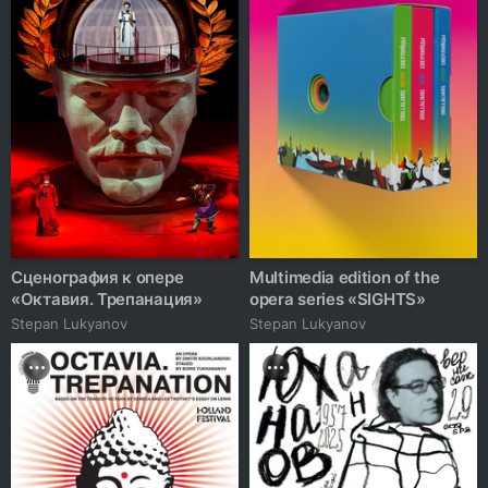
Сценография к опере
Multimedia edition of the
«Октавия. Трепанация»
opera series «SIGHTS»
Stepan Lukyanov
Stepan Lukyanov