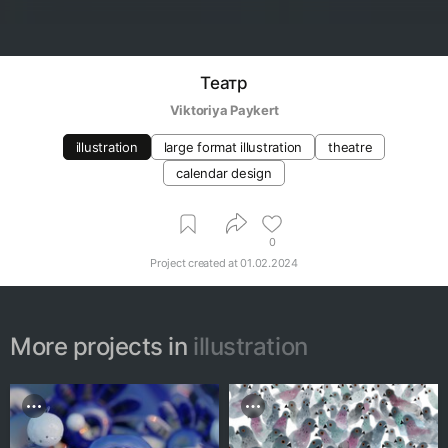
Театр
Viktoriya Paykert
illustration
large format illustration
theatre
calendar design
0
Project created at
01.02.2024
More projects in
illustration