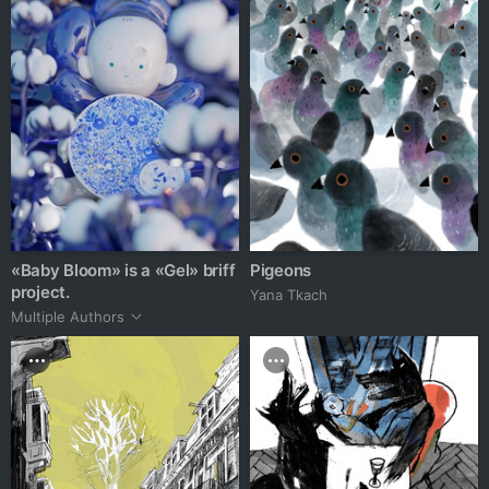
«Baby Bloom» is a «Gel» briff
Pigeons
project.
Yana Tkach
Multiple Authors