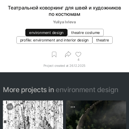
Театральной коворкинг для швей и художников
по костюмам
Yuliya Ivleva
environment design
theatre costume
profile: environment and interior design
theatre
4
Project created at
26.12.2025
More projects in
environment design