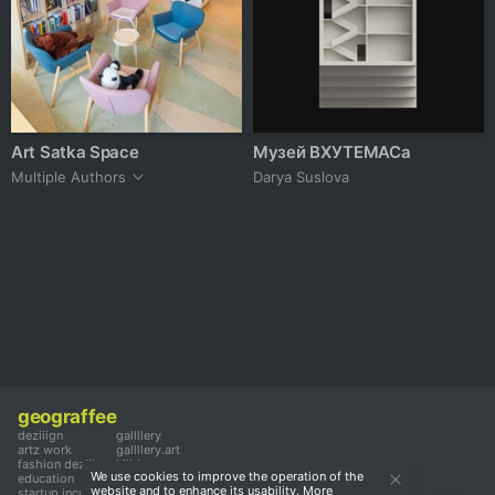
Art Satka Space
Музей ВХУТЕМАСа
Multiple Authors
Darya Suslova
geograffee
deziiign
gallllery
artz work
gallllery.art
fashion deziiign
kiiids.art
We use cookies to improve the operation of the
education
website and to enhance its usability. More
startup incubator