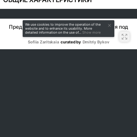
We use cookies to improve the operation of the
Предпроектный анализ. Реновация здания под
website and to enhance its usability. More
detailed information on the use of...
Show more
многофункциональный зоокмплекс
Sofiia Zaritskaia
curated by
Dmitriy Bykov
moscow
graduation visual research
landing
pet supplies
public space
6
Project created at
11.12.2025
More projects in
moscow