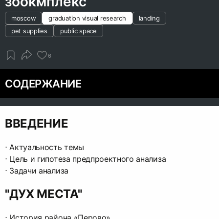
зоокмплекс
moscow
graduation visual research
landing
pet supplies
public space
6
СОДЕРЖАНИЕ
ВВЕДЕНИЕ
⋅︎ Актуальность темы
⋅︎ Цель и гипотеза предпроектного анализа
⋅︎ Задачи анализа
"ДУХ МЕСТА"
⋅︎ История района «Перово»