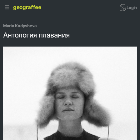
geograffee
Login
Maria Kadysheva
Антология плавания