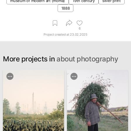
museum of modern art (moma)
19th century
silver print
1888
6
Project created at
23.02.2025
More projects in
about photography