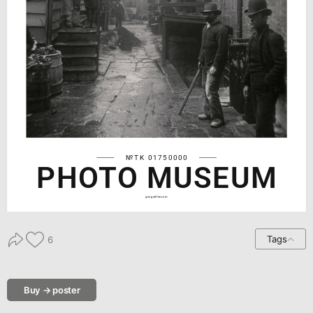
№TK 01750000
PHOTO MUSEUM
geograffee.com
Tags
6
Buy → poster