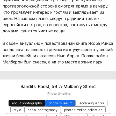
противоположной стороне смотрят прямо в камеру.
Кто проявляет интерес к гостям и выглядывает из
окон. На заднем плане, следуя традиции теплых
европейских стран, на веревках, протянутых между
домами, сушатся чистые вещи.
В своем визуальном повествовании книга Якоба Рииса
воплотила активное стремление к улучшению условий
жизни беднейших классов Нью-йорка. Позже район
Малберри был снесен, а на его месте возник парк.
Bandits' Roost, 59 ½ Mulberry Street
   Photo timeline
about photography
photo museum
jacob august riis
style
social photography
photo timeline collection