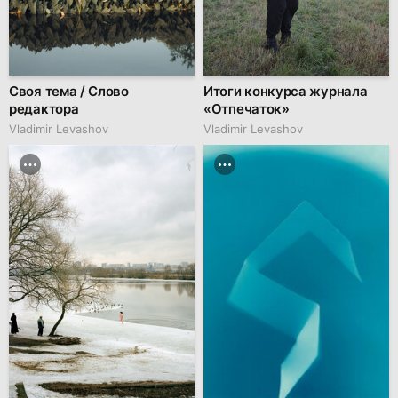
Своя тема / Слово
Итоги конкурса журнала
редактора
«Отпечаток»
Vladimir Levashov
Vladimir Levashov