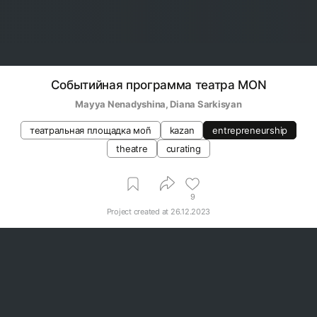
Событийная программа театра MON
Mayya Nenadyshina
, 
Diana Sarkisyan
театральная площадка моñ
kazan
entrepreneurship
theatre
curating
9
Project created at
26.12.2023