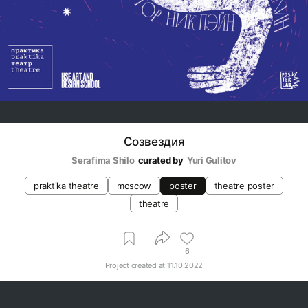
Созвездия
Serafima Shilo
curated by
Yuri Gulitov
praktika theatre
moscow
poster
theatre poster
theatre
6
Project created at
11.10.2022