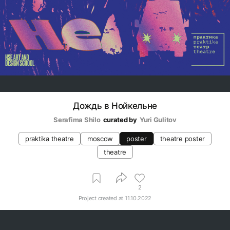
Дождь в Нойкельне
Serafima Shilo
curated by
Yuri Gulitov
praktika theatre
moscow
poster
theatre poster
theatre
2
Project created at
11.10.2022