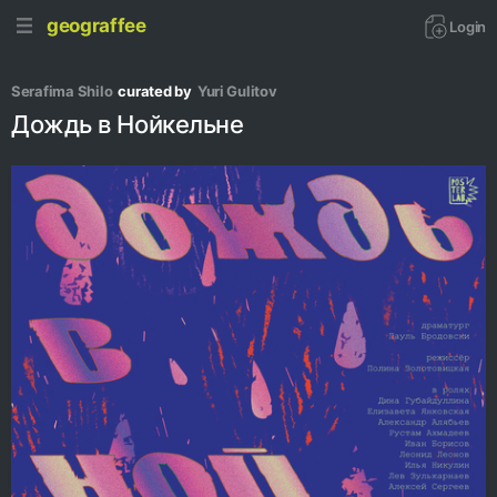
geograffee
Login
Serafima Shilo
curated by
Yuri Gulitov
Дождь в Нойкельне