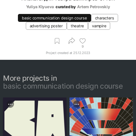
Yuliya Klyueva
curated by
Artem Petrovskiy
basic communication design course
characters
advertising poster
theatre
vampire
9
Project created at
25.12.2023
More projects in
basic communication design course