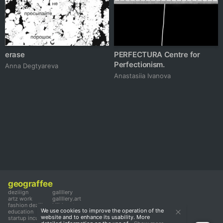
erase
PERFECTURA Centre for
Perfectionism.
Anna Degtyareva
Anastasiia Ivanova
geograffee
deziiign
gallllery
artz work
gallllery.art
fashion deziiign
kiiids.art
We use cookies to improve the operation of the
education
website and to enhance its usability. More
startup incubator