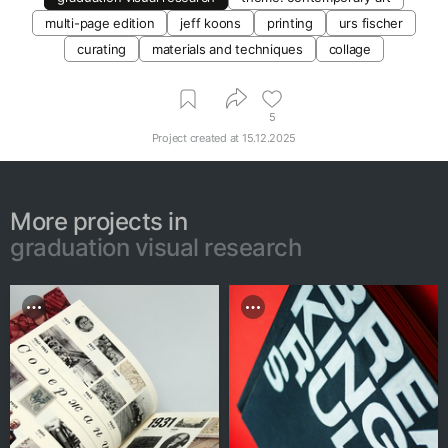
multi-page edition
jeff koons
printing
urs fischer
curating
materials and techniques
collage
5
Project created at
15.12.2025
More projects in
graduation visual research