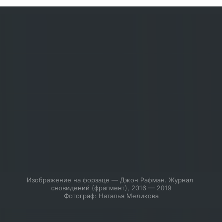
Изображение на форзаце — Джон Рафман. Журнал 
сновидений (фрагмент), 2016 — 2019

Фотограф: Наталья Меликова