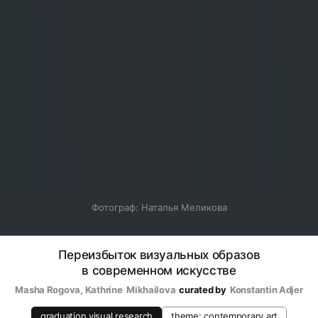
Фотограф: Наталья Меликова
Переизбыток визуальных образов
в современном искусстве
Masha Rogova
, 
Kathrine  Mikhailova
curated by
Konstantin Adjer
graduation visual research
theme: contemporary art