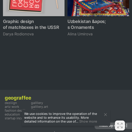
Graphic design
Uzbekistan &apos;
of matchboxes in the USSR
s Ornaments
Darya Rodionova
Alina Umirova
geograffee
deziiign
gallllery
artz work
gallllery.art
fashion deziiign
kiiids.art
We use cookies to improve the operation of the
education
website and to enhance its usability. More
startup incubator
detailed information on the use of...
Show more
made by mediiia |