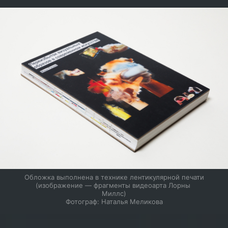
Обложка выполнена в технике лентикулярной печати

(изображение — фрагменты видеоарта Лорны 
Миллс)

Фотограф: Наталья Меликова