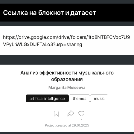
Ссылка на блокнот и датасет
https://drive.google.com/drive/folders/1to8NTBFCVoc7U9
VPyLnWLGxDIJFTaLo3?usp=sharing
Анализ эффективности музыкального
образования
Margarita Moiseeva
artificial intelligence
themes
music
2
Project created at
29.01.2025