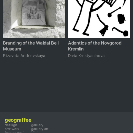
Branding of the Waldai Bell
Adentics of the Novgorod
Museum
Kremlin
Elizaveta Andrievskaya
Daria Krestyaninova
geograffee
deziiign
gallllery
artz work
gallllery.art
fashion deziiign
kiiids.art