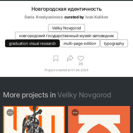
Новгородская идентичность
Daria  Krestyaninova
curated by
Ivan Kulikov
Veliky Novgorod
новгородский государственный музей-заповедник
graduation visual research
multi-page edition
typography
26
Project created at
01.04.2024
More projects in
Veliky Novgorod