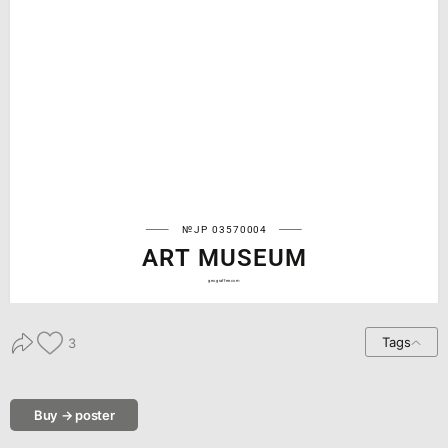
№JP 03570004
ART MUSEUM
geograffee.com
Tags
3
Buy → poster