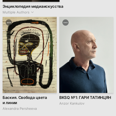
Энциклопедия медиаискусства
Multiple Authors
Баския. Свобода цвета
BKSQ № 1: ГАРИ ТАТИНЦЯН
и линии
Anzor Kankulov
Alexandra Persheeva