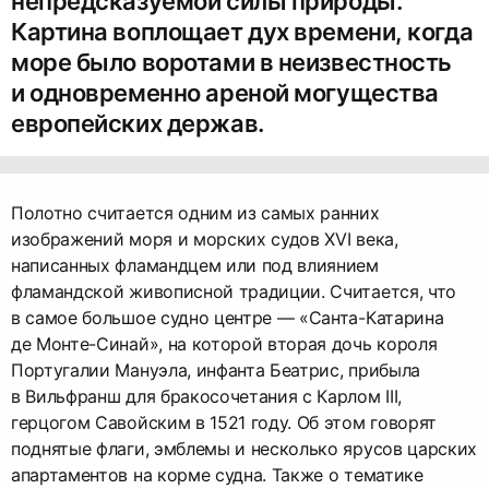
непредсказуемой силы природы.
Картина воплощает дух времени, когда
море было воротами в неизвестность
и одновременно ареной могущества
европейских держав.
Полотно считается одним из самых ранних
изображений моря и морских судов XVI века,
написанных фламандцем или под влиянием
фламандской живописной традиции. Считается, что
в самое большое судно центре — «Санта-Катарина
де Монте-Синай», на которой вторая дочь короля
Португалии Мануэла, инфанта Беатрис, прибыла
в Вильфранш для бракосочетания с Карлом III,
герцогом Савойским в 1521 году. Об этом говорят
поднятые флаги, эмблемы и несколько ярусов царских
апартаментов на корме судна. Также о тематике