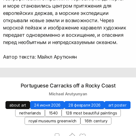
и море становились центром притяжения для
европейских держав, а морские экспедиции
открывали новые земли и возможности. Через
морской пейзаж и изображение каравелл художник
передает одновременно и восхищение, и опасения
перед необъятным и непредсказуемым океаном.
Автор текста: Майкл Арутюнян
Portuguese Carracks off a Rocky Coast
Michael Arutyunyan
about art
24 июня 2026
28 февраля 2026
art poster
netherlands
1540
128 most beautiful paintings
royal museums greenwich
16th century