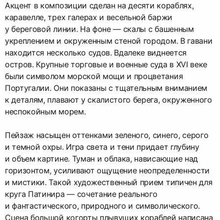
Акцент в композиции сделан на десяти кораблях,
каравелле, трех галерах и весельной баржи
у береговой линии. На фоне — скалы с башенным
укреплением и окруженным стеной городом. В гавани
находится несколько судов. Вдалеке виднеется
остров. Крупные торговые и военные суда в XVI веке
были символом морской мощи и процветания
Португалии. Они показаны с тщательным вниманием
к деталям, плавают у скалистого берега, окруженного
неспокойным морем.
Пейзаж насыщен оттенками зеленого, синего, серого
и темной охры. Игра света и тени придает глубину
и объем картине. Туман и облака, нависающие над
горизонтом, усиливают ощущение неопределенности
и мистики. Такой художественный прием типичен для
круга Патинира — сочетание реального
и фантастического, природного и символического.
Сцена большой когорты плывущих кораблей написана