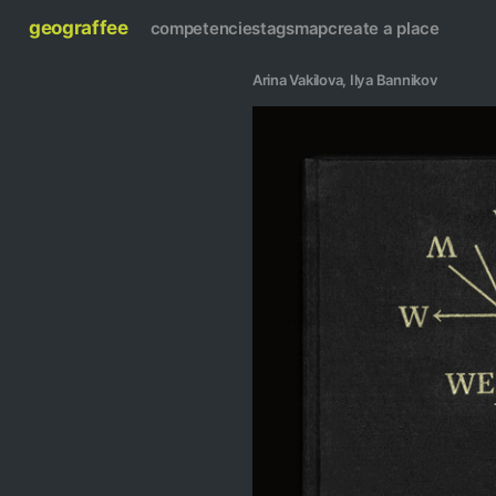
geograffee
competencies
tags
map
create a place
Arina Vakilova
, 
Ilya Bannikov