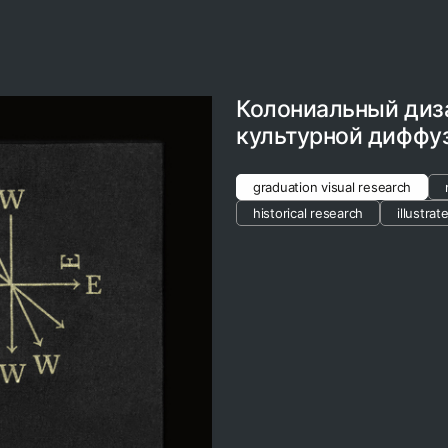
Колониальный диз
культурной диффу
graduation visual research
historical research
illustra