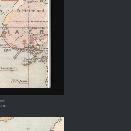
ной
дино