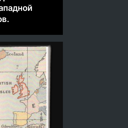
западной
ов.