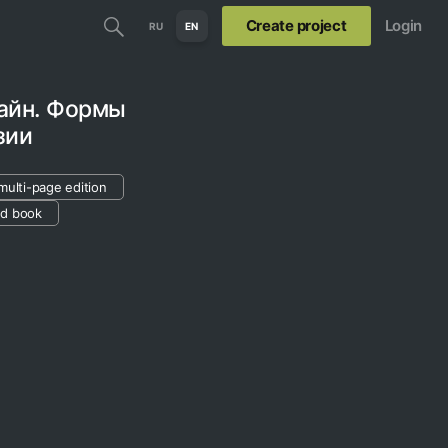
Create project
Login
RU
EN
айн. Формы
зии
multi-page edition
ted book