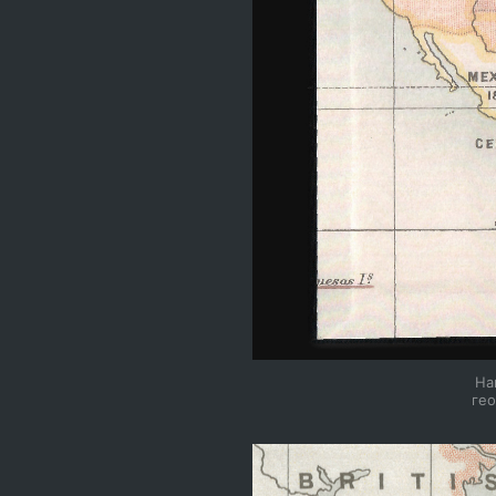
На
гео