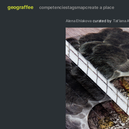
geograffee
competencies
tags
map
create a place
Alena Ehlakova
curated by
Tat'iana 