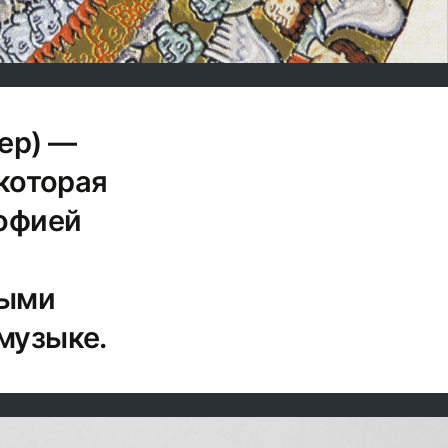
ер) —
которая
софией
ными
музыке.