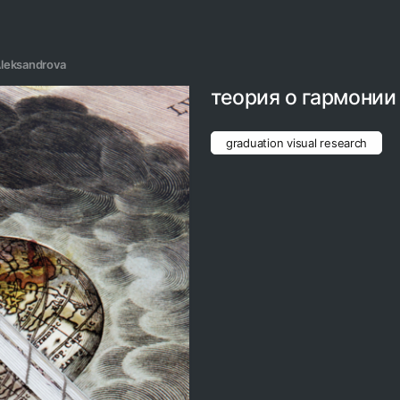
Аleksandrova
теория о гармонии
graduation visual research