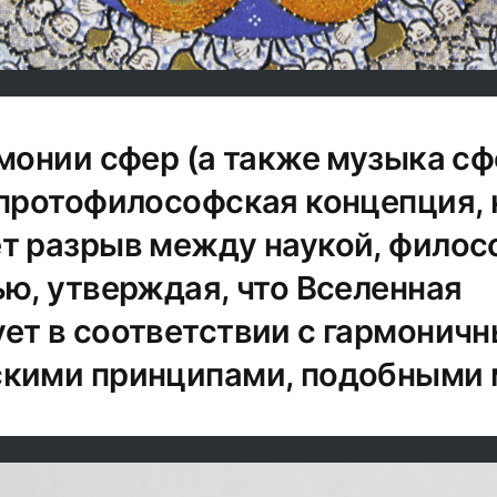
рмонии сфер (а также музыка сф
 протофилософская концепция, 
т разрыв между наукой, фило
ью, утверждая, что Вселенная
ет в соответствии с гармонич
кими принципами, подобными 