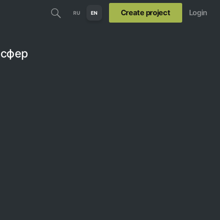
Create project
Login
RU
EN
 сфер