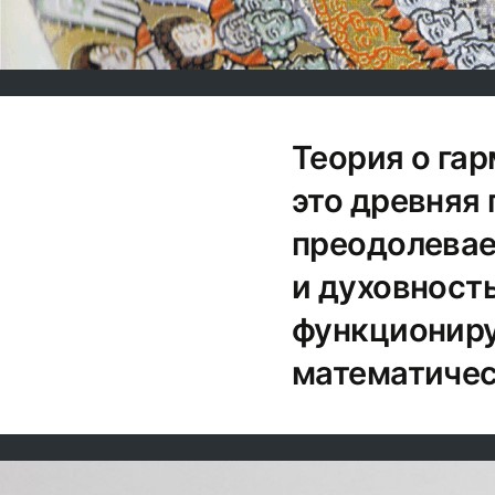
Теория о га
это древняя
преодолевае
и духовност
функциониру
математичес