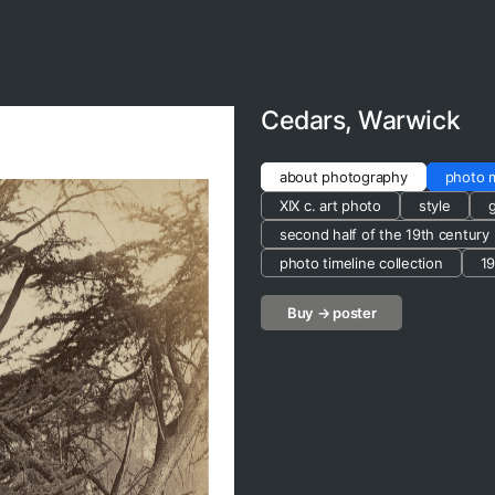
Cedars, Warwick
about photography
photo
XIX c. art photo
style
g
second half of the 19th century
photo timeline collection
19
Buy → poster