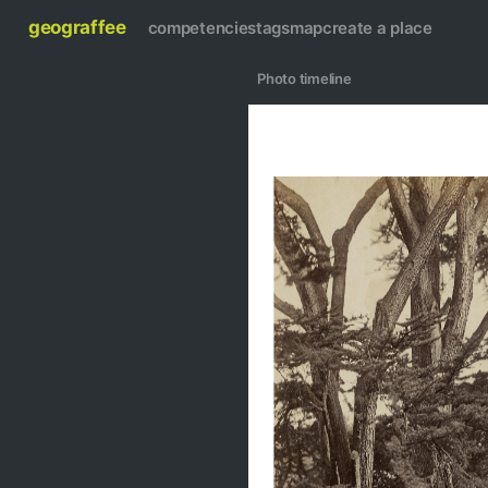
geograffee
competencies
tags
map
create a place
   Photo timeline