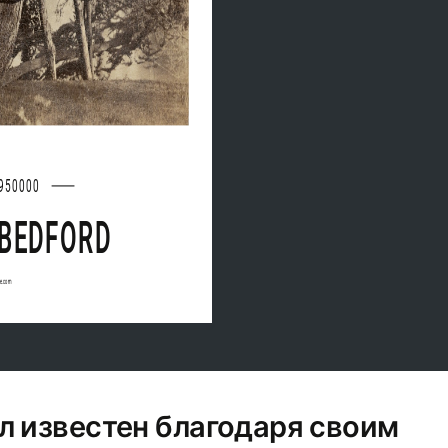
950000
 BEDFORD
ee.com
л известен благодаря своим