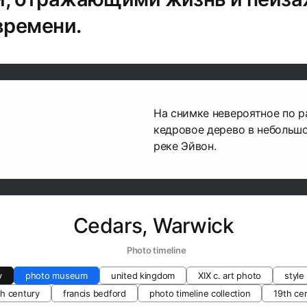
времени.
На снимке невероятное по 
кедровое дерево в небольшо
реке Эйвон.
Cedars, Warwick
   Photo timeline
y
photo museum
united kingdom
XIX c. art photo
style
th century
francis bedford
photo timeline collection
19th ce