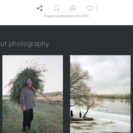
1
Project created at
04.02.2025
ut photography