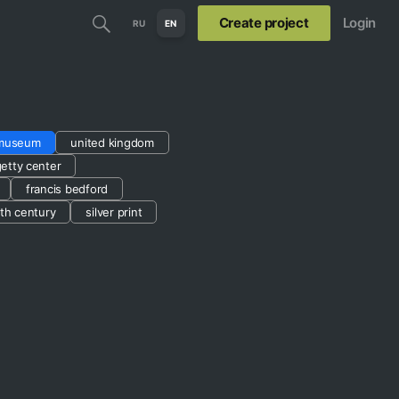
Create project
Login
RU
EN
 museum
united kingdom
etty center
francis bedford
th century
silver print