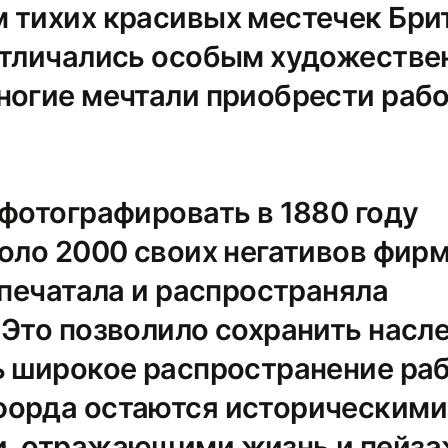
 тихих красивых местечек Бри
отличались особым художеств
ногие мечтали приобрести раб
 фотографировать в 1880 году
оло 2000 своих негативов фирме
 печатала и распространяла
 Это позволило сохранить насл
ь широкое распространение раб
орда остаются историческими
, отражающими жизнь и пейз