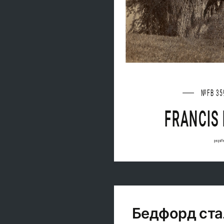
№FB 35
FRANCIS
geograff
Бедфорд ста