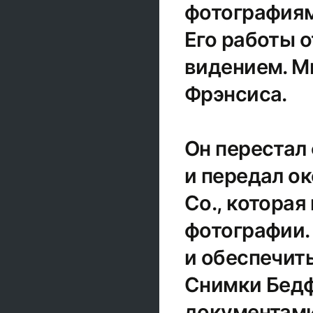
фотографиям
Его работы 
видением. М
Фрэнсиса.
Он перестал
и передал ок
Co., которая
фотографии.
и обеспечит
Снимки Бедф
документами