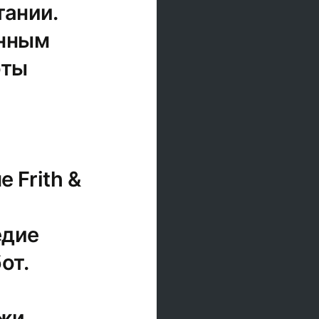
тании.
енным
оты
 Frith &
едие
от.
ажи