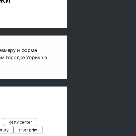
размеру и форме
м городке Уорик на
getty center
ntury
silver print