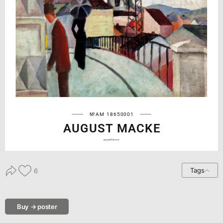
№AM 18650001
AUGUST MACKE
geograffee.com
Tags
6
Buy → poster