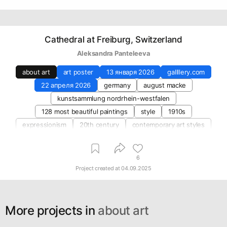
Cathedral at Freiburg, Switzerland
Aleksandra Panteleeva
about art
art poster
13 января 2026
gallllery.com
22 апреля 2026
germany
august macke
kunstsammlung nordrhein-westfalen
128 most beautiful paintings
style
1910s
expressionism
20th century
contemporary art styles
1914
6
Project created at
04.09.2025
More projects in
about art