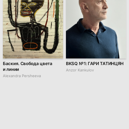
Баския. Свобода цвета
BKSQ № 1: ГАРИ ТАТИНЦЯН
и линии
Anzor Kankulov
Alexandra Persheeva