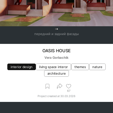
0
передний и задний фасады
OASIS HOUSE
Vera Gorbachik
interior design
living space interor
themes
nature
architecture
67
Project created at
30.03.2026