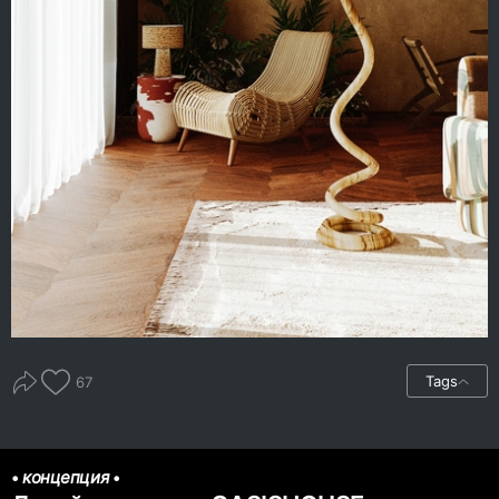
Tags
67
•
концепция
•