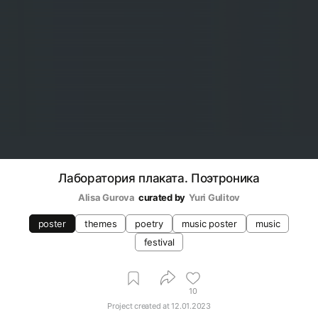
Лаборатория плаката. Поэтроника
Alisa Gurova
curated by
Yuri Gulitov
poster
themes
poetry
music poster
music
festival
10
Project created at
12.01.2023