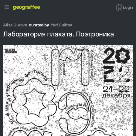
geograffee
Login
Alisa Gurova
curated by
Yuri Gulitov
Лаборатория плаката. Поэтроника