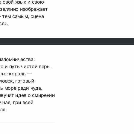
 свой язык и свою
езеллино изображает
 тем самым, сцена
ся».
паломничества:
но и путь чистой веры.
елю: король —
ловек, готовый
ь море ради чуда.
звучит идея о смирении
чная, при всей
ля.