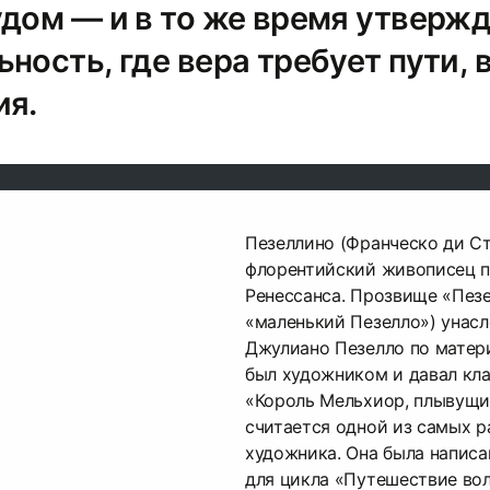
удом — и в то же время утверж
ность, где вера требует пути,
ия.
Пезеллино (Франческо ди С
флорентийский живописец п
Ренессанса. Прозвище «Пезе
«маленький Пезелло») унас
Джулиано Пезелло по матер
был художником и давал кла
«Король Мельхиор, плывущи
считается одной из самых р
художника. Она была написа
для цикла «Путешествие во