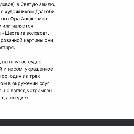
олхвов) в Святую землю.
 с художником Дзаноби
того Фра Анджелико.
у или является
 «Шествие волхвов».
ированной картины они
лтаря.
, вытянутое судно
й и носом, украшенное
ор, один из трех
ном в окружении слуг
я, но взгляд устремлен
т, а следует