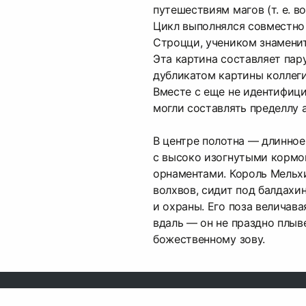
путешествиям магов (т. е. в
Цикл выполнялся совместно
Строцци, учеником знамени
Эта картина составляет пар
дубликатом картины коллеги
Вместе с еще не идентифиц
могли составлять пределлу а
В центре полотна — длинное
с высоко изогнутыми кормо
орнаментами. Король Мельхи
волхвов, сидит под балдахи
и охраны. Его поза величава
вдаль — он не праздно плыве
божественному зову.