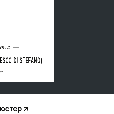
990002
ESCO DI STEFANO)
ee.com
постер