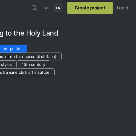
Create project
Login
RU
EN
ng to the Holy Land
art poster
pesellino (francesco di stefano)
t styles
15th century
& francine clark art institute