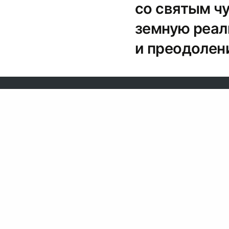
со святым ч
земную реаль
и преодолен