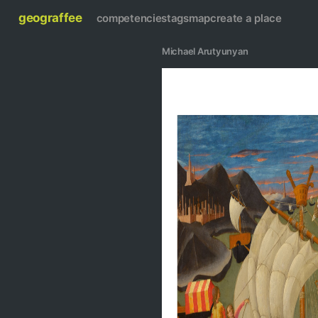
geograffee
competencies
tags
map
create a place
Michael Arutyunyan