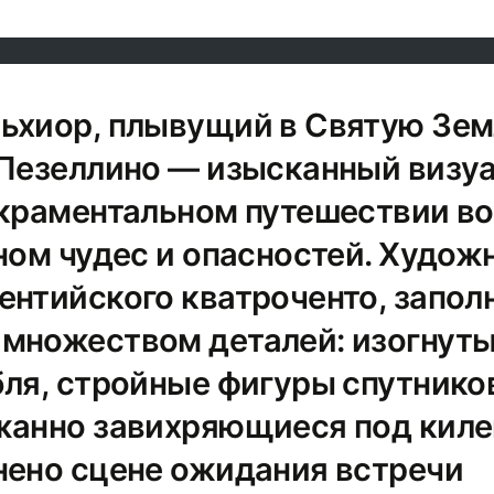
ьхиор, плывущий в Святую Зе
 Пезеллино — изысканный визу
акраментальном путешествии в
ном чудес и опасностей. Худож
ентийского кватроченто, запол
множеством деталей: изогнут
бля, стройные фигуры спутнико
жанно завихряющиеся под киле
нено сцене ожидания встречи