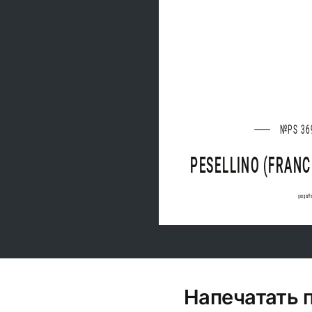
№PS 36
PESELLINO (FRANC
geograff
Напечатать 