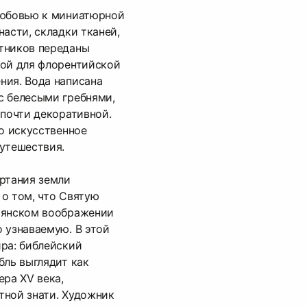
любовью к миниатюрной
насти, складки тканей,
тников переданы
ной для флорентийской
ния. Вода написана
с белесыми гребнями,
 почти декоративной.
го искусственное
утешествия.
ртания земли
о том, что Святую
ьянском воображении
 узнаваемую. В этой
ра: библейский
бль выглядит как
ера XV века,
тной знати. Художник