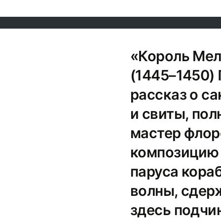
«Король Мел
(1445–1450)
рассказ о с
и свиты, пол
мастер флор
композицию 
паруса кора
волны, сдер
здесь подчи