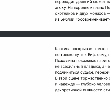
переводит древний сюжет на
эпоху. На переднем плане П
охотников и двух монахов —
из Библии «осовременивает
Картина раскрывает смысл 
не только путь к Вифлеему, 
Пезеллино показывает зрит
не всесильный владыка, а че
подчиниться судьбе, пересеч
В этой сцене торжественно 
и надежде — глубоко челове
декоративной пышности сти