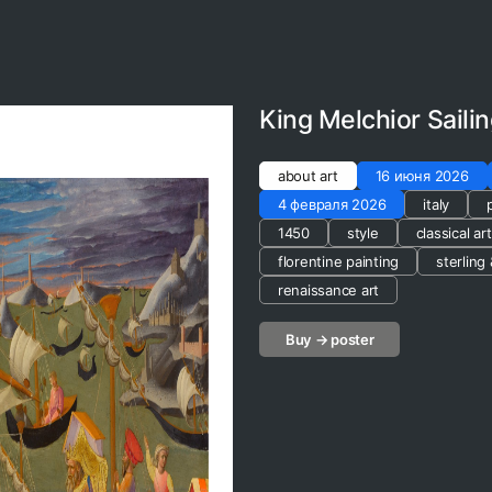
King Melchior Saili
about art
16 июня 2026
4 февраля 2026
italy
1450
style
classical ar
florentine painting
sterling 
renaissance art
Buy → poster