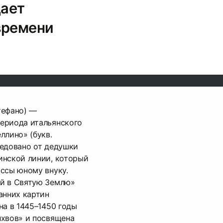
дает
 времени
тефано) —
ериода итальянского
ллино» (букв.
ледовано от дедушки
инской линии, который
ссы юному внуку.
й в Святую Землю»
анних картин
на в 1445–1450 годы
лхвов» и посвящена