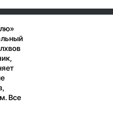
млю»
альный
олхвов
ник,
няет
ые
в,
м. Все