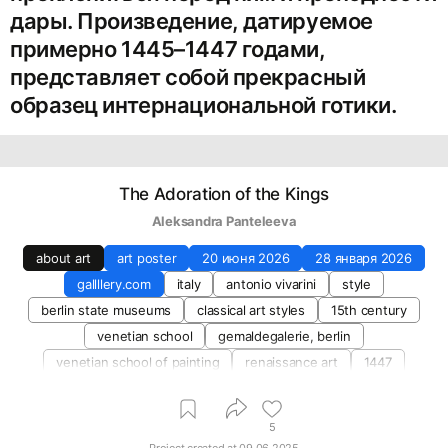
дары. Произведение, датируемое
примерно 1445–1447 годами,
представляет собой прекрасный
образец интернациональной готики.
The Adoration of the Kings
Aleksandra Panteleeva
about art
art poster
20 июня 2026
28 января 2026
gallllery.com
italy
antonio vivarini
style
berlin state museums
classical art styles
15th century
venetian school
gemaldegalerie, berlin
venetian school of painting
renaissance art
1447
5
Project created at
09.06.2025