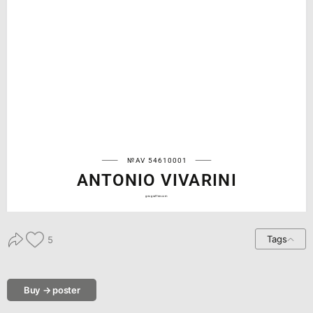
№AV 54610001
ANTONIO VIVARINI
geograffee.com
Tags
5
Buy → poster