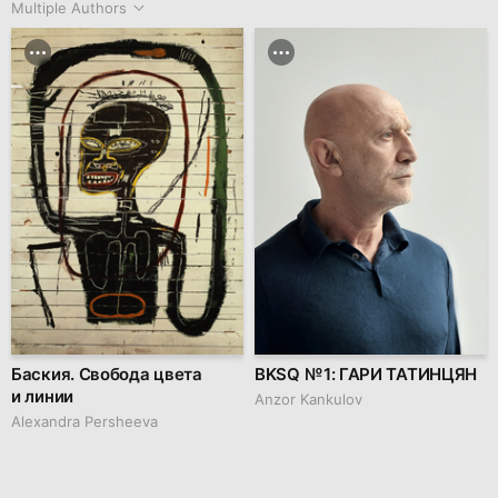
Multiple Authors
Баския. Свобода цвета
BKSQ № 1: ГАРИ ТАТИНЦЯН
и линии
Anzor Kankulov
Alexandra Persheeva