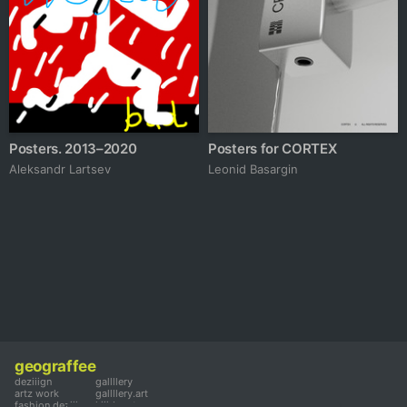
Posters. 2013–2020
Posters for CORTEX
Аleksandr Lartsev
Leonid Basargin
geograffee
deziiign
gallllery
artz work
gallllery.art
fashion deziiign
kiiids.art