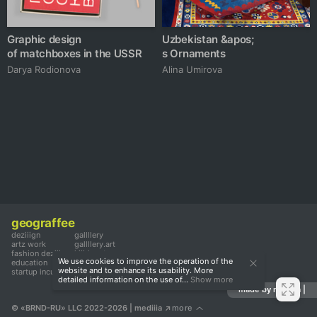
Graphic design
Uzbekistan &apos;
of matchboxes in the USSR
s Ornaments
Darya Rodionova
Alina Umirova
geograffee
deziiign
gallllery
artz work
gallllery.art
fashion deziiign
kiiids.art
We use cookies to improve the operation of the
education
website and to enhance its usability. More
startup incubator
detailed information on the use of...
Show more
made by mediiia |
© «BRND-RU» LLC 2022-2026
 | mediiia 
more
↗