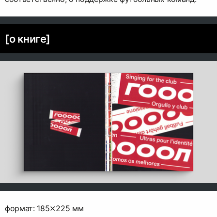
[о книге]
формат: 185⨯225 мм