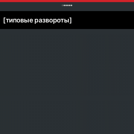
0
[типовые развороты]