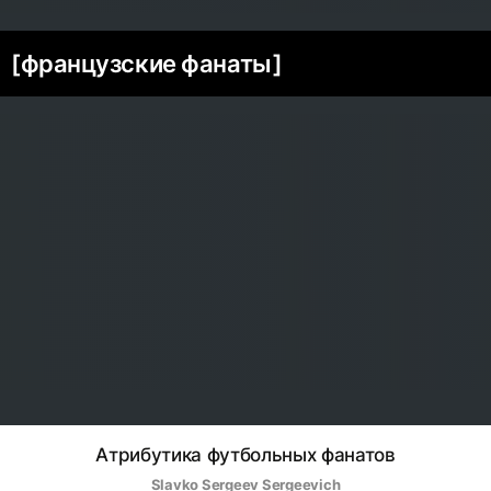
[французские фанаты]
Атрибутика футбольных фанатов
Slavko Sergeev Sergeevich