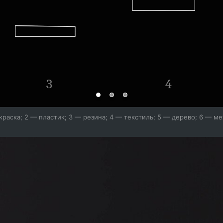
краска; 2 — пластик; 3 — резина; 4 — текстиль; 5 — дерево; 6 — м