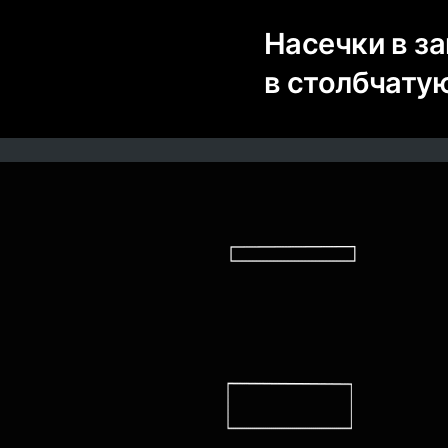
Насечки в з
в столбчату