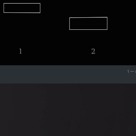
0
1 — 