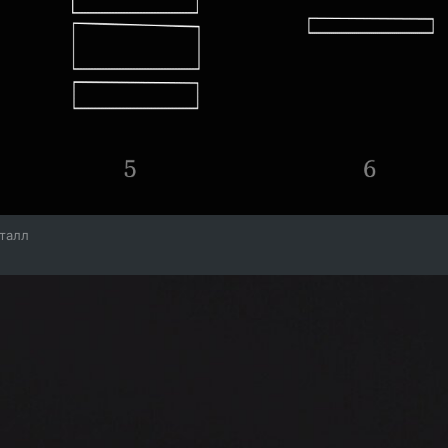
еталл