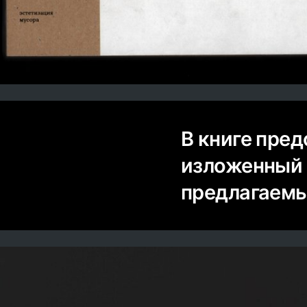
В книге пре
изложенный 
предлагаемы