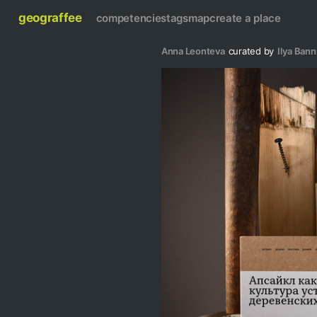
geograffee
competencies
tags
map
create a place
Anna Leonteva
curated by
Ilya Bann