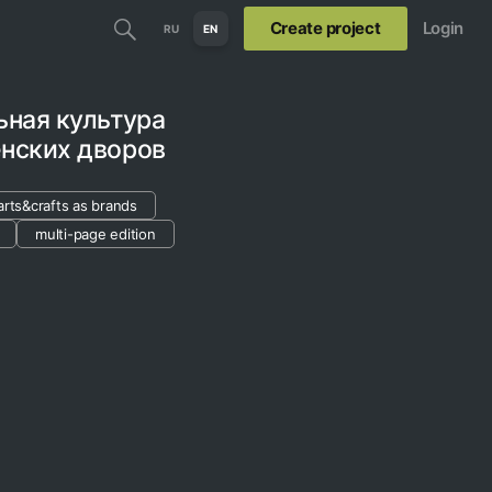
Create project
Login
RU
EN
ьная культура
енских дворов
arts&crafts as brands
multi-page edition