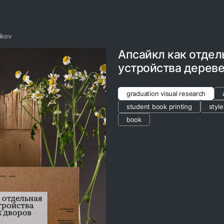
ikov
Апсайкл как отдел
устройства дерев
graduation visual research
student book printing
style
book