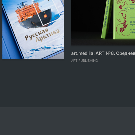
54
Andy Martin
art.mediiia: ART № 8. Сред
ART PUBLISHING