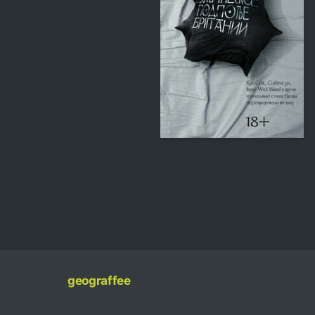
55
Oleg Paschenko
geograffee