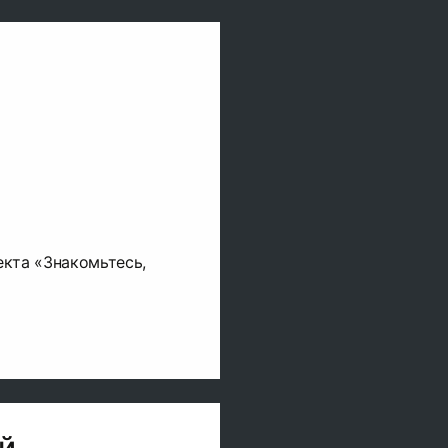
0
кта «Знакомьтесь,
й