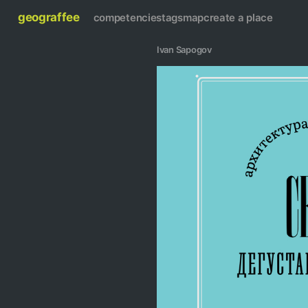
geograffee
competencies
tags
map
create a place
Ivan Sapogov