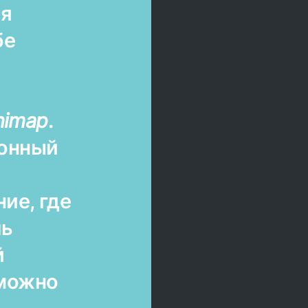
я
бе
himap
.
ионный
ие, где
ль
й
 можно