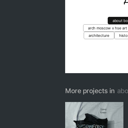
about b
arch moscow x hse art
architecture
histo
More projects in
abo