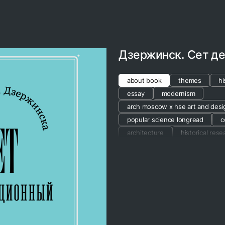
Дзержинск. Сет д
about book
themes
hi
essay
modernism
arch moscow x hse art and desi
popular science longread
c
architecture
historical rese
history of art
history of foo
art of the thaw