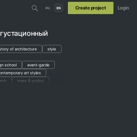
Create project
Login
RU
EN
егустационный
story of architecture
style
gn school
avant-garde
ontemporary art styles
arch
maps & guides
d
stalin empire style