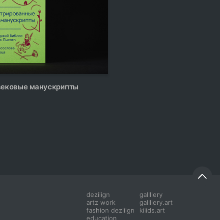
18
невековые манускрипты
deziiign
gallllery
artz work
gallllery.art
fashion deziiign
kiiids.art
education