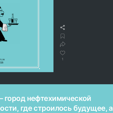
1
 город нефтехимической
сти, где строилось будущее, а