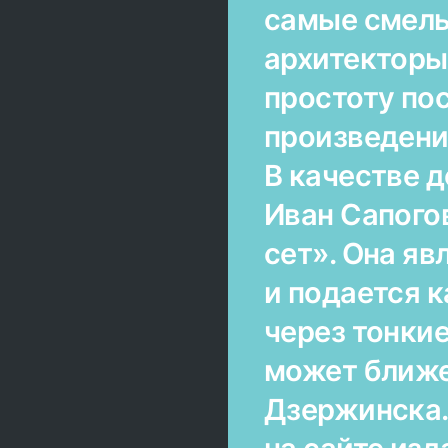
самые смел
архитекторы 
простоту по
произведени
В качестве д
Иван Сапого
сет». Она я
и подается к
через тонки
может ближе
Дзержинска