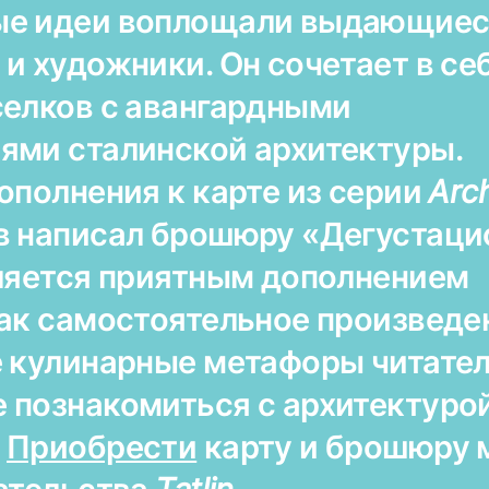
ые идеи воплощали выдающиес
и художники. Он сочетает в се
селков с авангардными
ями сталинской архитектуры.
ополнения к карте из серии
Arc
в написал брошюру «Дегустац
вляется приятным дополнением
ак самостоятельное произведен
е кулинарные метафоры читате
 познакомиться с архитектуро
.
Приобрести
карту и брошюру