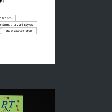
dernism
ontemporary art styles
stalin empire style