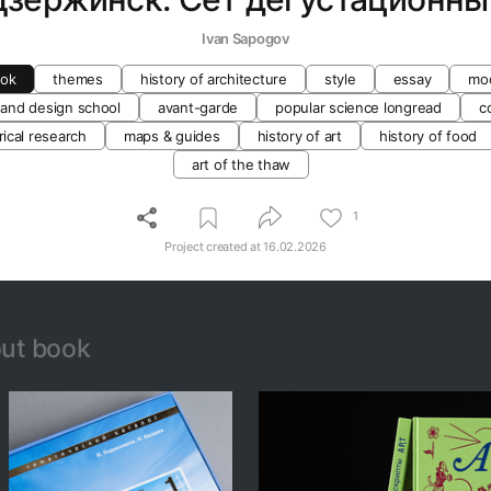
Ivan Sapogov
ook
themes
history of architecture
style
essay
mo
 and design school
avant-garde
popular science longread
c
rical research
maps & guides
history of art
history of food
art of the thaw
1
Project created at
16.02.2026
ut book