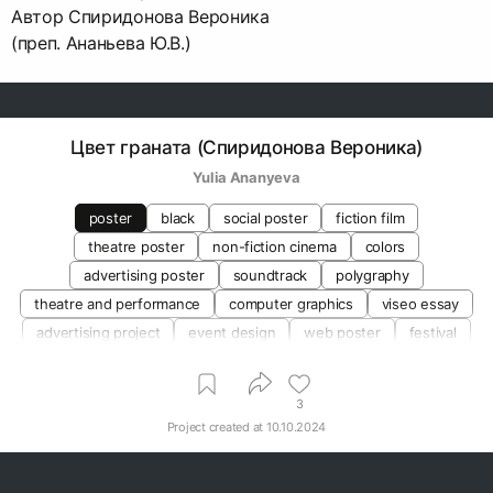
Автор Спиридонова Вероника
(преп. Ананьева Ю.В.)
Цвет граната (Спиридонова Вероника)
Yulia Ananyeva
poster
black
social poster
fiction film
theatre poster
non-fiction cinema
colors
advertising poster
soundtrack
polygraphy
theatre and performance
computer graphics
viseo essay
advertising project
event design
web poster
festival
play
social project
print media design
3
Project created at
10.10.2024