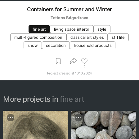
Containers for Summer and Winter
Tatiana Brigadirova
fine art
living space interor
style
multi-figured composition
classical art styles
still life
show
decoration
household products
2
Project created at
10.10.2024
More projects in
fine art