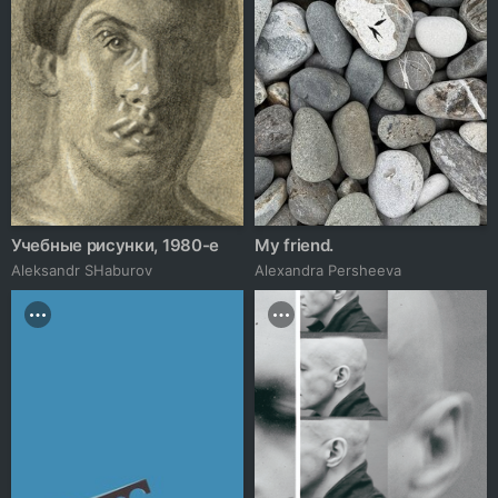
Учебные рисунки, 1980-е
My friend.
Аleksandr SHaburov
Alexandra Persheeva