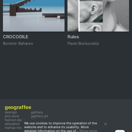
CROCODILE
Rules
Boremir Baharev
Pavel Borisovskiy
geograffee
deziiign
gallllery
artz work
gallllery.art
fashion deziiign
kiiids.art
We use cookies to improve the operation of the
education
website and to enhance its usability. More
startup incubator
detailed information on the use of...
Show more