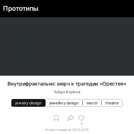
Прототипы
Внутрифрактально: мерч к трагедии «Орестея»
Yuliya Krylova
jewelry design
jewellery design
merch
theatre
4
Project created at
28.12.2025