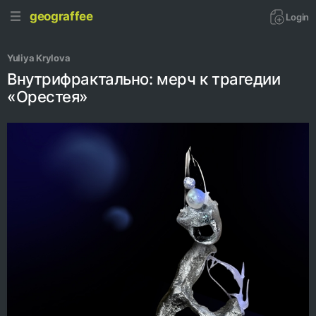
geograffee
Login
Yuliya Krylova
Внутрифрактально: мерч к трагедии
«Орестея»