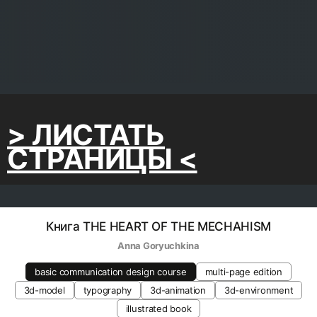
> ЛИСТАТЬ
СТРАНИЦЫ <
Книга THE HEART OF THE MECHAHISM
Anna Goryuchkina
basic communication design course
multi-page edition
3d-model
typography
3d-animation
3d-environment
illustrated book