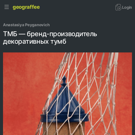
geograffee
Login
Anastasiya Peyganovich
ТМБ — бренд-производитель
декоративных тумб