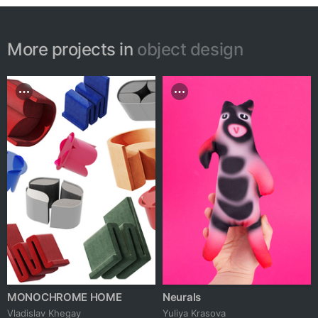
More projects in
object design
MONOCHROME HOME
Neurals
Vladislav Khegay
Yuliya Krasova