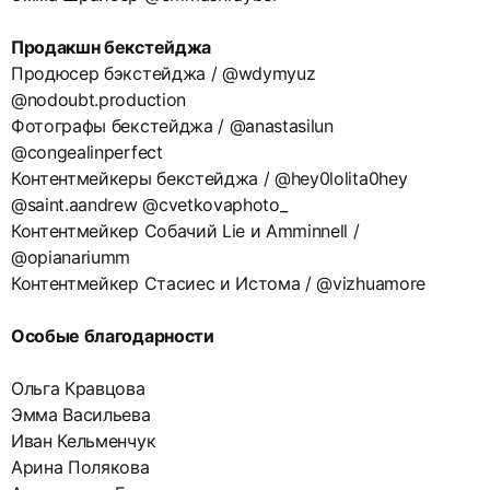
Продакшн бекстейджа
Продюсер бэкстейджа / @wdymyuz
@nodoubt.production
Фотографы бекстейджа / @anastasilun
@congealinperfect
Контентмейкеры бекстейджа / @hey0lolita0hey
@saint.aandrew @cvetkovaphoto_
Контентмейкер Собачий Lie и Amminnell /
@opianariumm
Контентмейкер Стасиес и Истома / @vizhuamore
Особые благодарности
Ольга Кравцова
Эмма Васильева
Иван Кельменчук
Арина Полякова