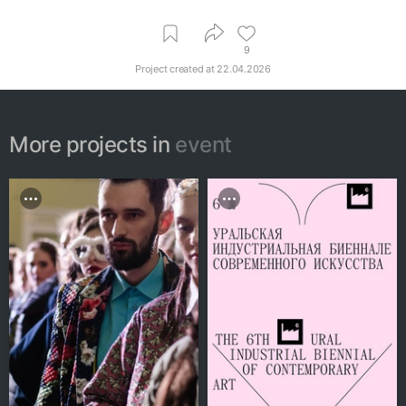
9
Project created at
22.04.2026
More projects in
event