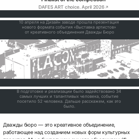
DAFES ART choice. April 2026
10 апреля на Дизайн заводе прошла презентация 
нового формата события «Выставка артистов» 
от креативного объединения Дважды Бюро
В подготовке и реализации было задействовано 34 
самых лучших и талантливых человека, событие 
посетило 52 человека. Дальше расскажем, как это 
было.
Дважды бюро — это креативное объединение,
работающее над созданием новых форм культурных