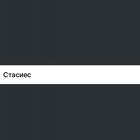
Стасиес