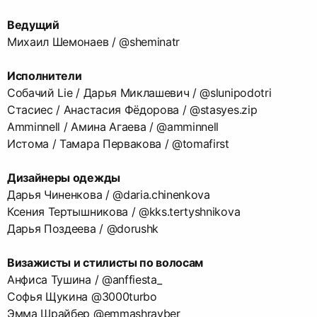
Ведущий
Михаил Шемонаев / @sheminatr
Исполнители
Собачий Lie / Дарья Миклашевич / @slunipodotri
Стасиес / Анастасия Фёдорова / @stasyes.zip
Amminnell / Амина Агаева / @amminnell
Истома / Тамара Первакова / @tomafirst
Дизайнеры одежды
Дарья Чиненкова / @daria.chinenkova
Ксения Тертышникова / @kks.tertyshnikova
Дарья Поздеева / @dorushk
Визажисты и стилисты по волосам
Анфиса Тушина / @anffiesta_
Софья Щукина @3000turbo
Эмма Шрайбер @emmashrayber