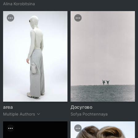
Alina Korobitsina
area
Досугово
Multiple Authors
Sofya Pochtennaya