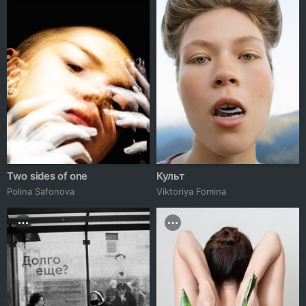
Two sides of one
Культ
Polina Safonova
Viktoriya Fomina