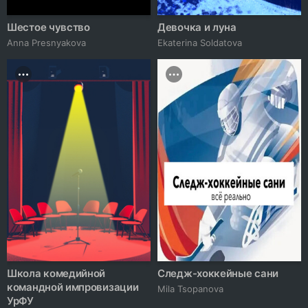
Шестое чувство
Девочка и луна
Anna Presnyakova
Ekaterina Soldatova
Школа комедийной
Следж-хоккейные сани
командной импровизации
Mila Tsopanova
УрФУ