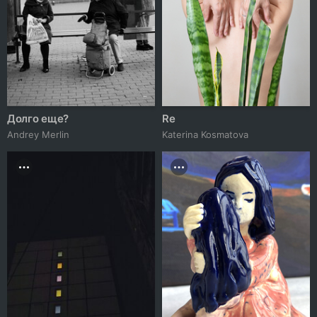
Долго еще?
Re
Andrey Merlin
Katerina Kosmatova