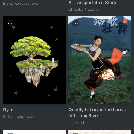
A Transportation Story
Elena Kondrashova
Chizoba Nzeakor
Путь
Quietly hiding on the banks
of Lijiang River
Sofya Tsyganova
Li jiaxin Li