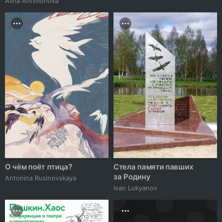
Alina Antimonova
О чём поёт птица?
Стела памяти павших
за Родину
Antonina Rusinovskaya
Ivan Lukyanov