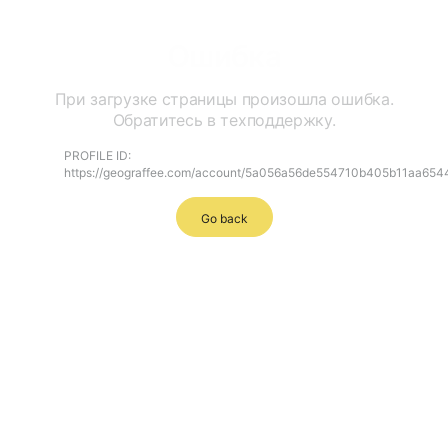
Ошибка
При загрузке страницы произошла ошибка.
Обратитесь в техподдержку.
PROFILE ID:
https://geograffee.com/account/5a056a56de554710b405b11aa654
Go back