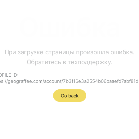
Ошибка
При загрузке страницы произошла ошибка.
Обратитесь в техподдержку.
FILE ID:
ps://geograffee.com/account/7b3f16e3a2554b06baaefd7abf81
Go back