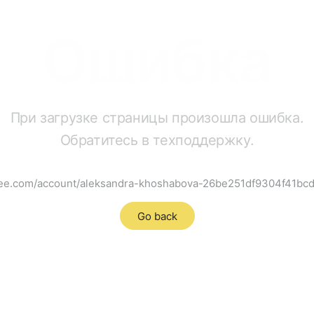
Ошибка
При загрузке страницы произошла ошибка.
Обратитесь в техподдержку.
ffee.com/account/aleksandra-khoshabova-26be251df9304f41b
Go back