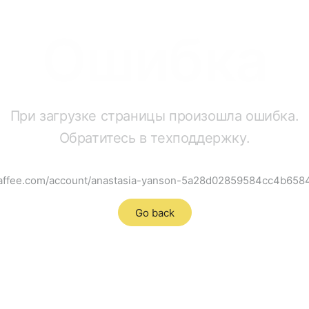
Ошибка
При загрузке страницы произошла ошибка.
Обратитесь в техподдержку.
raffee.com/account/anastasia-yanson-5a28d02859584cc4b65
Go back