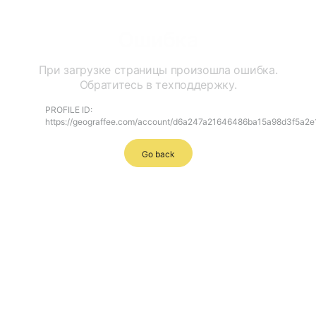
Ошибка
При загрузке страницы произошла ошибка.
Обратитесь в техподдержку.
PROFILE ID:
https://geograffee.com/account/d6a247a21646486ba15a98d3f5a2e
Go back