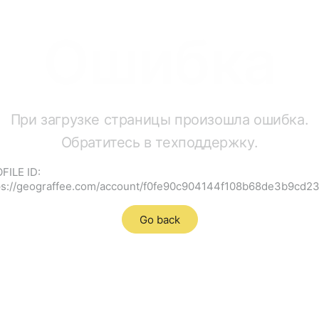
Ошибка
При загрузке страницы произошла ошибка.
Обратитесь в техподдержку.
FILE ID:
ps://geograffee.com/account/f0fe90c904144f108b68de3b9cd2
Go back