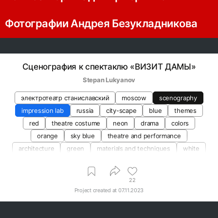
Фотографии Андрея Безукладникова
Сценография к спектаклю «ВИЗИТ ДАМЫ»
Stepan Lukyanov
электротеатр станиславский
moscow
scenography
impression lab
russia
city-scape
blue
themes
red
theatre costume
neon
drama
colors
orange
sky blue
theatre and performance
architecture
green
materials and techniques
white
play
yellow
22
Project created at
07.11.2023