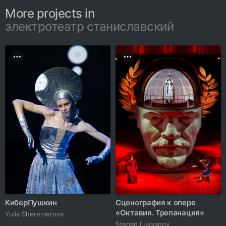
More projects in
электротеатр станиславский
КиберПушкин
Сценография к опере
«Октавия. Трепанация»
Yulia Sheremetova
Stepan Lukyanov